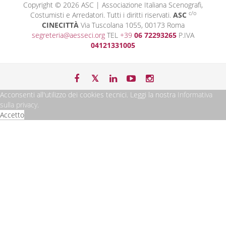
Copyright © 2026 ASC | Associazione Italiana Scenografi,
c/o
Costumisti e Arredatori. Tutti i diritti riservati.
ASC
CINECITTÀ
Via Tuscolana 1055, 00173 Roma
segreteria@aesseci.org
TEL
+39
06 72293265
P.IVA
04121331005
Acconsenti all'utilizzo dei cookies tecnici. Leggi la nostra
Informativa
sulla privacy
.
Accetto