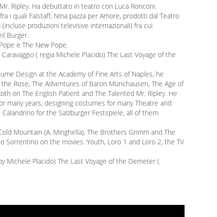
i Mr. Ripley. Ha debuttato in teatro con Luca Ronconi.
fra i quali Falstaff, Nina pazza per Amore, prodotti dal Teatro
(incluse produzioni televisive internazionali) fra cui
eil Burger.
ng Pope e The New Pope.
i Caravaggio ( regia Michele Placido) The Last Voyage of the
ostume Design at the Academy of Fine Arts of Naples, he
 the Rose, The Adventures of Baron Münchausen, The Age of
n Roth on The English Patient and The Talented Mr. Ripley. He
for many years, designing costumes for many Theatre and
Calandrino for the Salzburger Festspiele, all of them
 Cold Mountain (A. Minghella), The Brothers Grimm and The
lo Sorrentino on the movies :Youth, Loro 1 and Loro 2, the TV
 by Michele Placido) The Last Voyage of the Demeter (