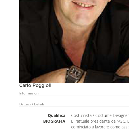
Carlo Poggioli
Informazioni
Dettagli
/ Details
Qualifica
Costumista / Costume Designer
BIOGRAFIA
E' l’attuale presidente dell’ASC. 
cominciato a lavorare come assist