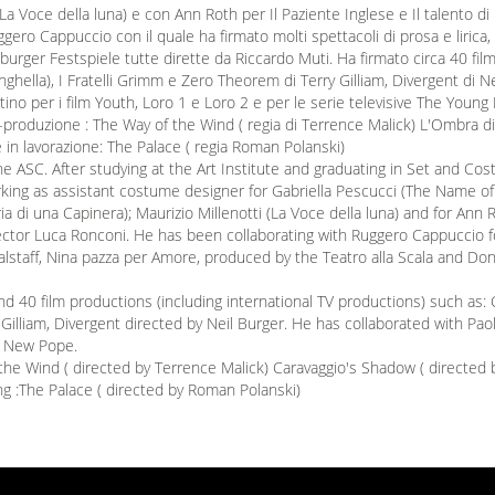
(La Voce della luna) e con Ann Roth per Il Paziente Inglese e Il talento d
gero Cappuccio con il quale ha firmato molti spettacoli di prosa e lirica, 
zburger Festspiele tutte dirette da Riccardo Muti. Ha firmato circa 40 film 
ghella), I Fratelli Grimm e Zero Theorem di Terry Gilliam, Divergent di N
tino per i film Youth, Loro 1 e Loro 2 e per le serie televisive The You
st-produzione : The Way of the Wind ( regia di Terrence Malick) L'Ombra d
in lavorazione: The Palace ( regia Roman Polanski)
he ASC. After studying at the Art Institute and graduating in Set and C
ing as assistant costume designer for Gabriella Pescucci (The Name of
ria di una Capinera); Maurizio Millenotti (La Voce della luna) and for An
ector Luca Ronconi. He has been collaborating with Ruggero Cappuccio 
staff, Nina pazza per Amore, produced by the Teatro alla Scala and Don 
 40 film productions (including international TV productions) such as:
illiam, Divergent directed by Neil Burger. He has collaborated with Pao
e New Pope.
 the Wind ( directed by Terrence Malick) Caravaggio's Shadow ( directed
ng :The Palace ( directed by Roman Polanski)