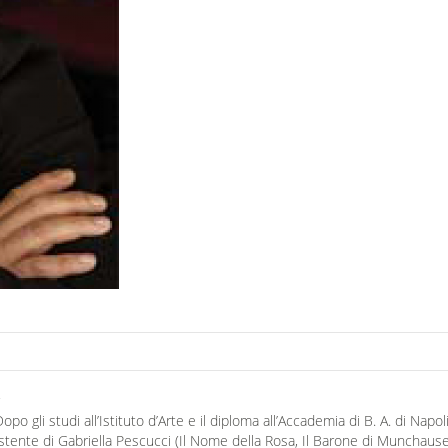
Dopo gli studi all’Istituto d’Arte e il diploma all’Accademia di B. A. di Na
ente di Gabriella Pescucci (Il Nome della Rosa, Il Barone di Munchausen, L