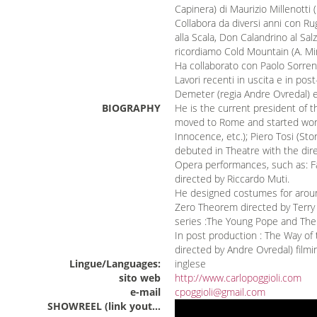
Capinera) di Maurizio Millenotti 
Collabora da diversi anni con Rug
alla Scala, Don Calandrino al Sal
ricordiamo Cold Mountain (A. Min
Ha collaborato con Paolo Sorren
Lavori recenti in uscita e in po
Demeter (regia Andre Ovredal) e 
BIOGRAPHY
He is the current president of t
moved to Rome and started work
Innocence, etc.); Piero Tosi (Sto
debuted in Theatre with the dir
Opera performances, such as: Fal
directed by Riccardo Muti.
He designed costumes for around
Zero Theorem directed by Terry G
series :The Young Pope and Th
In post production : The Way of
directed by Andre Ovredal) filmi
Lingue/Languages:
inglese
sito web
http://www.carlopoggioli.com
e-mail
cpoggioli@gmail.com
SHOWREEL (link youtube o vimeo)