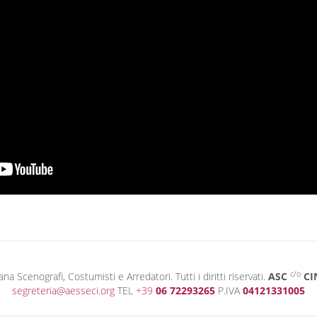
c/o
 Scenografi, Costumisti e Arredatori. Tutti i diritti riservati.
ASC
CI
segreteria@aesseci.org
TEL
+39
06 72293265
P.IVA
04121331005