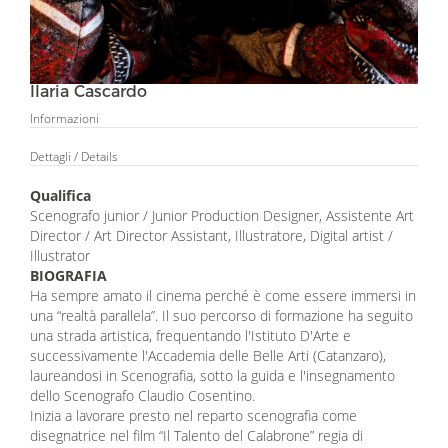
Ilaria Cascardo
Informazioni
Dettagli
/ Details
Qualifica
Scenografo junior / Junior Production Designer, Assistente Art
Director / Art Director Assistant, Illustratore, Digital artist /
Illustrator
BIOGRAFIA
Ha sempre amato il cinema perché è come essere immersi in
una “realtà parallela”. Il suo percorso di formazione ha seguito
una strada artistica, frequentando l'Istituto D'Arte e
successivamente l'Accademia delle Belle Arti (Catanzaro),
laureandosi in Scenografia, sotto la guida e l'insegnamento
dello Scenografo Claudio Cosentino.
Inizia a lavorare presto nel reparto scenografia come
disegnatrice nel film “Il Talento del Calabrone” regia di