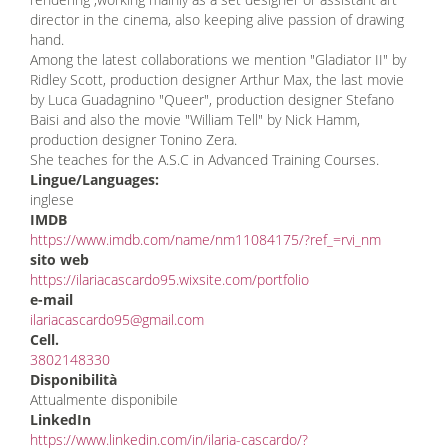
director in the cinema, also keeping alive passion of drawing
hand.
Among the latest collaborations we mention "Gladiator II" by
Ridley Scott, production designer Arthur Max, the last movie
by Luca Guadagnino "Queer", production designer Stefano
Baisi and also the movie "William Tell" by Nick Hamm,
production designer Tonino Zera.
She teaches for the A.S.C in Advanced Training Courses.
Lingue/Languages:
inglese
IMDB
https://www.imdb.com/name/nm11084175/?ref_=rvi_nm
sito web
https://ilariacascardo95.wixsite.com/portfolio
e-mail
ilariacascardo95@gmail.com
Cell.
3802148330
Disponibilità
Attualmente disponibile
LinkedIn
https://www.linkedin.com/in/ilaria-cascardo/?