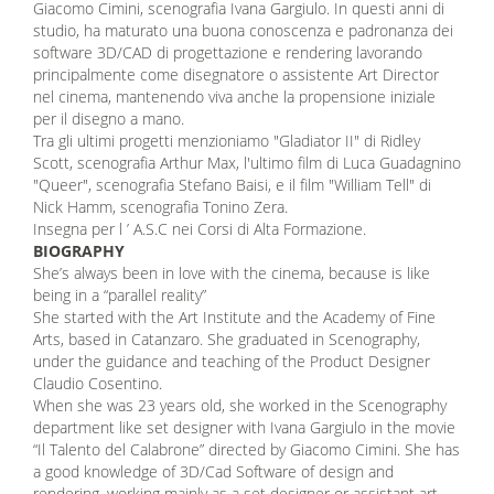
Giacomo Cimini, scenografia Ivana Gargiulo. In questi anni di
studio, ha maturato una buona conoscenza e padronanza dei
software 3D/CAD di progettazione e rendering lavorando
principalmente come disegnatore o assistente Art Director
nel cinema, mantenendo viva anche la propensione iniziale
per il disegno a mano.
Tra gli ultimi progetti menzioniamo "Gladiator II" di Ridley
Scott, scenografia Arthur Max, l'ultimo film di Luca Guadagnino
"Queer", scenografia Stefano Baisi, e il film "William Tell" di
Nick Hamm, scenografia Tonino Zera.
Insegna per l ’ A.S.C nei Corsi di Alta Formazione.
BIOGRAPHY
She’s always been in love with the cinema, because is like
being in a “parallel reality”
She started with the Art Institute and the Academy of Fine
Arts, based in Catanzaro. She graduated in Scenography,
under the guidance and teaching of the Product Designer
Claudio Cosentino.
When she was 23 years old, she worked in the Scenography
department like set designer with Ivana Gargiulo in the movie
“Il Talento del Calabrone” directed by Giacomo Cimini. She has
a good knowledge of 3D/Cad Software of design and
rendering ,working mainly as a set designer or assistant art