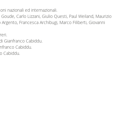
oni nazionali ed internazionali.
l Goude, Carlo Lizzani, Giulio Questi, Paul Weiland, Maurizio
 Argento, Francesca Archibugi, Marco Filiberti, Giovanni
reri.
a di Gianfranco Cabiddu.
ianfranco Cabiddu.
nco Cabiddu.