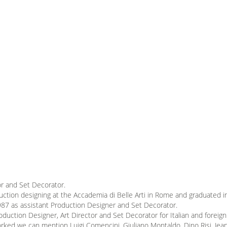
or and Set Decorator.
ction designing at the Accademia di Belle Arti in Rome and graduated 
987 as assistant Production Designer and Set Decorator.
duction Designer, Art Director and Set Decorator for Italian and foreig
ked we can mention Luigi Comencini, Giuliano Montaldo, Dino Risi, Jean P