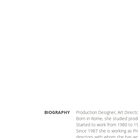
BIOGRAPHY
Production Designer, Art Direct
Born in Rome, she studied produ
Started to work from 1980 to 1
Since 1987 she is working as Pro
directors with whom she has wor