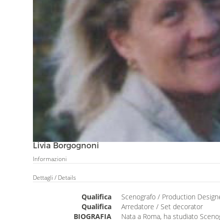
Livia Borgognoni
Informazioni
Dettagli
/ Details
Qualifica
Scenografo / Production Designe
Qualifica
Arredatore / Set decorator
BIOGRAFIA
Nata a Roma, ha studiato Scenog