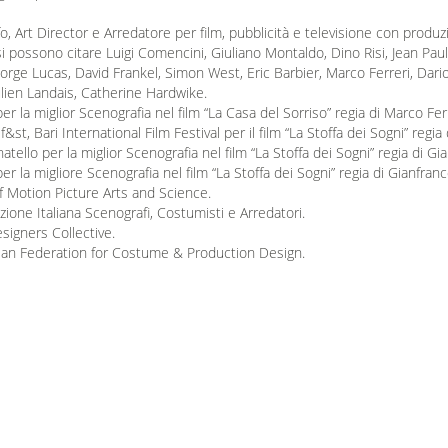
 Art Director e Arredatore per film, pubblicità e televisione con produzi
 si possono citare Luigi Comencini, Giuliano Montaldo, Dino Risi, Jean Pau
orge Lucas, David Frankel, Simon West, Eric Barbier, Marco Ferreri, Dario
ulien Landais, Catherine Hardwike.
 la miglior Scenografia nel film “La Casa del Sorriso” regia di Marco Fer
&st, Bari International Film Festival per il film “La Stoffa dei Sogni” regi
tello per la miglior Scenografia nel film “La Stoffa dei Sogni” regia di G
r la migliore Scenografia nel film “La Stoffa dei Sogni” regia di Gianfra
 Motion Picture Arts and Science.
zione Italiana Scenografi, Costumisti e Arredatori.
igners Collective.
n Federation for Costume & Production Design.