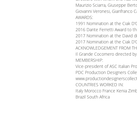
Maurizio Sciarra, Giuseppe Berto
Giovanni Veronesi, Gianfranco C
AWARDS:
1991 Nomination at the Ciak D’O
2016 Dante Ferretti Award to the
2017 Nomination at the David di
2017 Nomination at the Ciak D’O
ACKNOWLEDGEMENT FROM THE MIN
Il Grande Cocomero directed by
MEMBERSHIP:
Vice-president of ASC Italian 
PDC Production Designers Colle
www.productiondesignerscollect
COUNTRIES WORKED IN:
Italy Morocco France Kenia Zim
Brazil South Africa