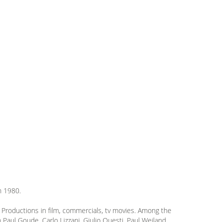
in 1980.
n Productions in film, commercials, tv movies. Among the
aul Goude, Carlo Lizzani, Giulio Questi, Paul Weiland,