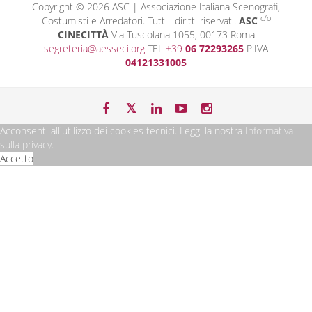
Copyright © 2026 ASC | Associazione Italiana Scenografi,
c/o
Costumisti e Arredatori. Tutti i diritti riservati.
ASC
CINECITTÀ
Via Tuscolana 1055, 00173 Roma
segreteria@aesseci.org
TEL
+39
06 72293265
P.IVA
04121331005
Acconsenti all'utilizzo dei cookies tecnici. Leggi la nostra
Informativa
sulla privacy
.
Accetto