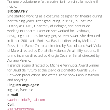
Tra una produzione e l’altra scrive libri ironici sulla moda e il
riciclo.
BIOGRAPHY
She started working as a costume designer for theatre during
her training years. After graduating, in 1998, in Costume
History at DAMS, University of Bologna, she continued
working in Theatre. Later on she worked for Tv shows,
designing costumes for Voyager, Screen-Saver. She debuted
in film in 2001 with Fortezza Bastiani directed by Mellara /
Rossi, then Fame Chimica, directed by Boccola and Vari, Viola
di Mare directed by Donatella Maiorca, Amalfi fifty-second, Il
primo incarico directed by Giorgia Cecere, Banat directed by
Adriano Valerio,
Il grande sogno directed by Michele Vannucci. Award winner
for David del futuro at the David di Donatello Awards 2017.
Between productions she writes ironic books about fashion
and recycling.
Lingue/Languages:
inglese, francese
e-mail
sabrinaminib@gmail.com
Cell.
+39 3478737006