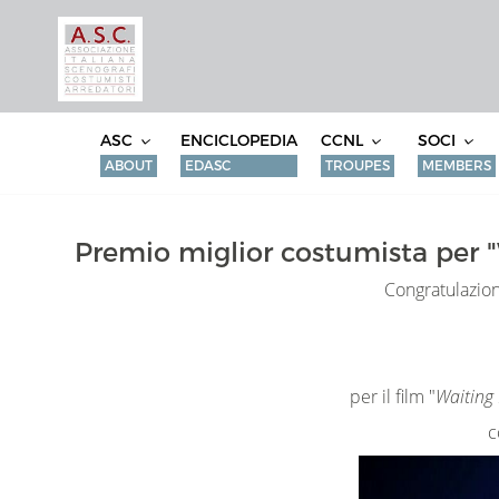
ASC
ENCICLOPEDIA
CCNL
SOCI
ABOUT
EDASC
TROUPES
MEMBERS
Premio miglior costumista per "
Congratulazioni
per il film "
Waiting
c