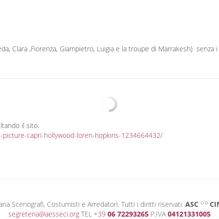
Frieda, Clara ,Fiorenza, Giampietro, Luigia e la troupe di Marrakesh) senza i
ltando il sito:
st-picture-capri-hollywood-loren-hopkins-1234664432/
c/o
 Scenografi, Costumisti e Arredatori. Tutti i diritti riservati.
ASC
CI
segreteria@aesseci.org
TEL
+39
06 72293265
P.IVA
04121331005