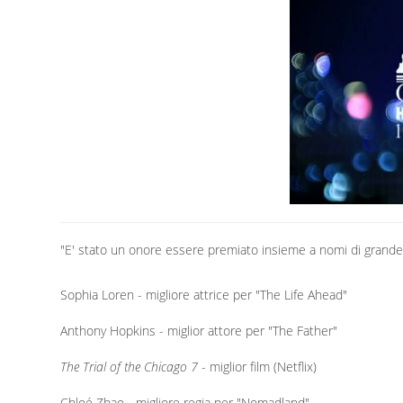
"E' stato un onore essere premiato insieme a nomi di grande r
Sophia Loren - migliore attrice per "The Life Ahead"
Anthony Hopkins - miglior attore per "The Father"
The Trial of the Chicago 7
- miglior film (Netflix)
Chloé Zhao - migliore regia per "Nomadland"