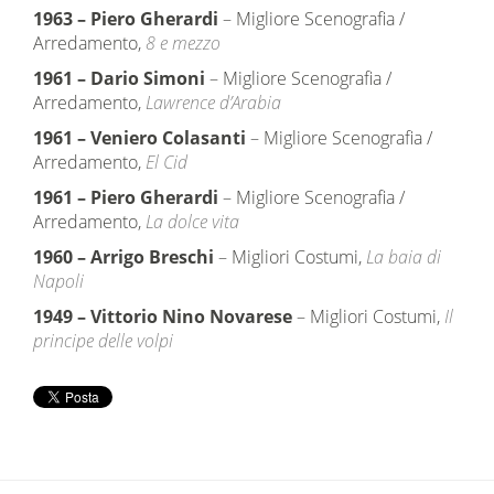
1963
–
Piero Gherardi
– Migliore Scenografia /
Arredamento,
8 e mezzo
1961
–
Dario Simoni
– Migliore Scenografia /
Arredamento,
Lawrence d’Arabia
1961
–
Veniero Colasanti
– Migliore Scenografia /
Arredamento,
El Cid
1961
–
Piero Gherardi
– Migliore Scenografia /
Arredamento,
La dolce vita
1960
–
Arrigo Breschi
– Migliori Costumi,
La baia di
Napoli
1949
–
Vittorio Nino Novarese
– Migliori Costumi,
Il
principe delle volpi