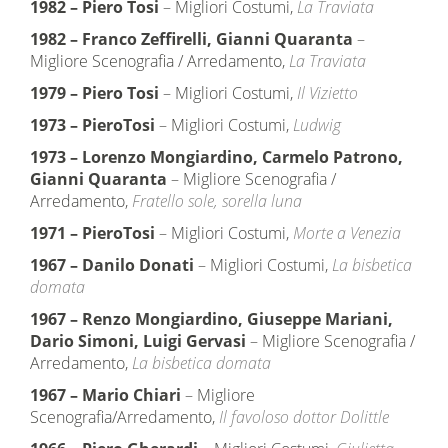
1982
–
Piero Tosi
– Migliori Costumi,
La Traviata
1982
–
Franco Zeffirelli, Gianni Quaranta
–
Migliore Scenografia / Arredamento,
La Traviata
1979
–
Piero Tosi
– Migliori Costumi,
Il Vizietto
1973
–
PieroTosi
– Migliori Costumi,
Ludwig
1973
–
Lorenzo Mongiardino, Carmelo Patrono,
Gianni Quaranta
– Migliore Scenografia /
Arredamento,
Fratello sole, sorella luna
1971
–
PieroTosi
– Migliori Costumi,
Morte a Venezia
1967
–
Danilo Donati
– Migliori Costumi,
La bisbetica
domata
1967
–
Renzo Mongiardino, Giuseppe Mariani,
Dario Simoni, Luigi Gervasi
– Migliore Scenografia /
Arredamento,
La bisbetica domata
1967
–
Mario Chiari
– Migliore
Scenografia/Arredamento,
Il favoloso dottor Dolittle