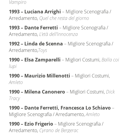
Vampiro
1993
–
Luciana Arrighi
– Migliore Scenografia /
Arredamento,
Quel che resta del giorno
1993
–
Dante Ferretti
– Migliore Scenografia /
Arredamento,
L’età dell’innocenza
1992
–
Linda de Scenna
– Migliore Scenografia /
Arredamento,
Toys
1990
–
Elsa Zamparelli
– Migliori Costumi,
Balla coi
lupi
1990
–
Maurizio Millenotti
– Migliori Costumi,
Amleto
1990
–
Milena Canonero
– Migliori Costumi,
Dick
Tracy
1990
–
Dante Ferretti, Francesca Lo Schiavo
–
Migliore Scenografia / Arredamento,
Amleto
1990
–
Ezio Frigerio
– Migliore Scenografia /
Arredamento,
Cyrano de Bergerac