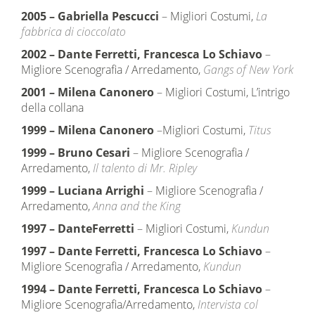
2005
–
Gabriella Pescucci
– Migliori Costumi,
La
fabbrica di cioccolato
2002
–
Dante Ferretti, Francesca Lo Schiavo
–
Migliore Scenografia / Arredamento,
Gangs of New York
2001
–
Milena Canonero
– Migliori Costumi, L’intrigo
della collana
1999
–
Milena Canonero
–Migliori Costumi,
Titus
1999
–
Bruno Cesari
– Migliore Scenografia /
Arredamento,
Il talento di Mr. Ripley
1999
–
Luciana Arrighi
– Migliore Scenografia /
Arredamento,
Anna and the King
1997
–
DanteFerretti
– Migliori Costumi,
Kundun
1997
–
Dante Ferretti, Francesca Lo Schiavo
–
Migliore Scenografia / Arredamento,
Kundun
1994
–
Dante Ferretti, Francesca Lo Schiavo
–
Migliore Scenografia/Arredamento,
Intervista col