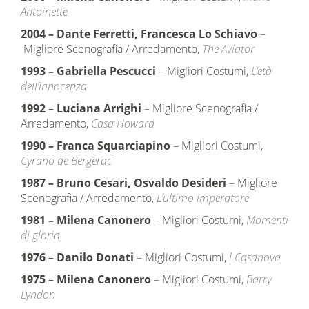
Antoinette
2004
–
Dante Ferretti, Francesca Lo Schiavo
–
Migliore Scenografia / Arredamento,
The Aviator
1993
–
Gabriella Pescucci
– Migliori Costumi,
L’età
dell’innocenza
1992
–
Luciana Arrighi
– Migliore Scenografia /
Arredamento,
Casa Howard
1990
–
Franca Squarciapino
– Migliori Costumi,
Cyrano de Bergerac
1987
–
Bruno Cesari, Osvaldo Desideri
– Migliore
Scenografia / Arredamento,
L’ultimo imperatore
1981
–
Milena Canonero
– Migliori Costumi,
Momenti
di gloria
1976
–
Danilo Donati
– Migliori Costumi,
l Casanova
1975
–
Milena Canonero
– Migliori Costumi,
Barry
Lyndon