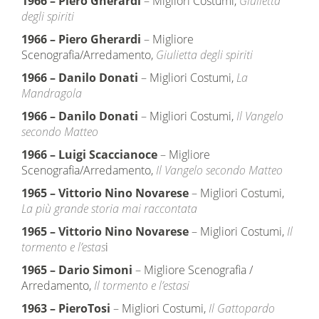
1966
–
Piero Gherardi
– Migliori Costumi,
Giulietta
degli spiriti
1966
–
Piero Gherardi
– Migliore
Scenografia/Arredamento,
Giulietta degli spiriti
1966
–
Danilo Donati
– Migliori Costumi,
La
Mandragola
1966
–
Danilo Donati
– Migliori Costumi,
Il Vangelo
secondo Matteo
1966
–
Luigi Scaccianoce
– Migliore
Scenografia/Arredamento,
Il Vangelo secondo Matteo
1965
–
Vittorio
Nino Novarese
– Migliori Costumi,
La più grande storia mai raccontata
1965
–
Vittorio Nino Novarese
– Migliori Costumi,
Il
tormento e l’estas
i
1965
–
Dario Simoni
– Migliore Scenografia /
Arredamento,
Il tormento e l’estasi
1963
–
PieroTosi
– Migliori Costumi,
Il Gattopardo