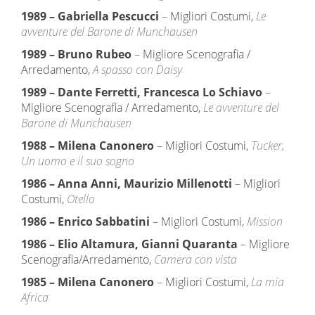
1989
–
Gabriella Pescucci
– Migliori Costumi,
Le
avventure del Barone di Munchausen
1989
–
Bruno Rubeo
– Migliore Scenografia /
Arredamento,
A spasso con Daisy
1989
–
Dante Ferretti, Francesca Lo Schiavo
–
Migliore Scenografia / Arredamento,
Le avventure del
Barone di Munchausen
1988
–
Milena Canonero
– Migliori Costumi,
Tucker,
Un uomo e il suo sogno
1986
–
Anna Anni, Maurizio Millenotti
– Migliori
Costumi,
Otello
1986
–
Enrico Sabbatini
– Migliori Costumi,
Mission
1986
–
Elio Altamura, Gianni Quaranta
– Migliore
Scenografia/Arredamento,
Camera con vista
1985
–
Milena Canonero
– Migliori Costumi,
La mia
Africa