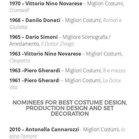
1970
–
Vittorio Nino Novarese
– Migliori Costumi,
Cromwell
1968
–
Danilo Donati
– Migliori Costumi,
Romeo e
Giulietta
1965
–
Dario Simoni
– Migliore Scenografia /
Arredamento,
Il Dottor Zivago
1963
–
Vittorio Nino Novarese
– Migliori Costumi,
Cleopatra
1963
–
Piero Gherardi
–
Migliori Costumi,
8 e mezzo
1961
–
Piero Gherard
i – Migliori Costumi,
La Dolce
Vita
NOMINEES FOR BEST COSTUME DESIGN,
PRODUCTION DESIGN AND SET
DECORATION
2010
–
Antonella Cannarozzi
-
Migliori Costumi,
Io
sono l’amore