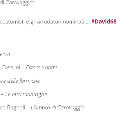
di Caravaggio”.
i costumisti e gli arredatori nominati ai
#David68
nezza
 Casalini –
Esterno notte
nore delle formiche
e –
Le otto montagne
rco Bagnoli –
L’ombra di Caravaggio