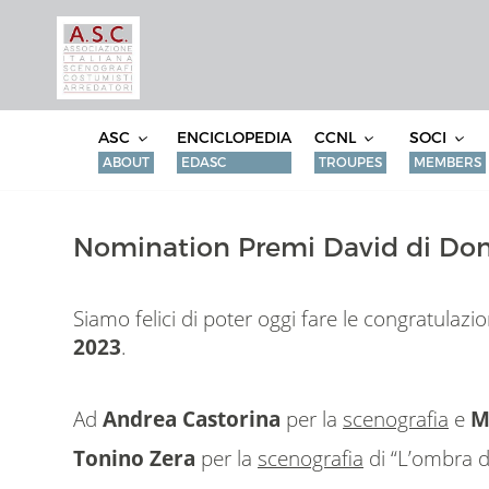
ASC
ENCICLOPEDIA
CCNL
SOCI
ABOUT
EDASC
TROUPES
MEMBERS
Nomination Premi David di Dona
Siamo felici di poter oggi fare le congratulazio
2023
.
Ad
Andrea Castorina
per la
scenografia
e
M
Tonino Zera
per la
scenografia
di “L’ombra d