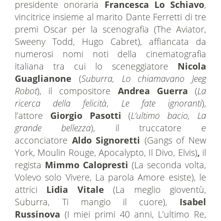
presidente onoraria
Francesca Lo Schiavo
,
vincitrice insieme al marito Dante Ferretti di tre
premi Oscar per la scenografia (The Aviator,
Sweeny Todd, Hugo Cabret), affiancata da
numerosi nomi noti della cinematografia
italiana tra cui lo sceneggiatore
Nicola
Guaglianone
(
Suburra, Lo chiamavano Jeeg
Robot
), il compositore
Andrea Guerra
(
La
ricerca della felicità
,
Le fate ignoranti
),
l’attore
Giorgio Pasotti
(
L’ultimo bacio, La
grande bellezza
), il truccatore e
acconciatore
Aldo Signoretti
(Gangs of New
York, Moulin Rouge, Apocalypto, Il Divo, Elvis)
,
il
regista
Mimmo Calopresti
(La seconda volta,
Volevo solo Vivere, La parola Amore esiste), le
attrici
Lidia Vitale
(La meglio gioventù,
Suburra, Ti mangio il cuore),
Isabel
Russinova
(I miei primi 40 anni, L’ultimo Re,