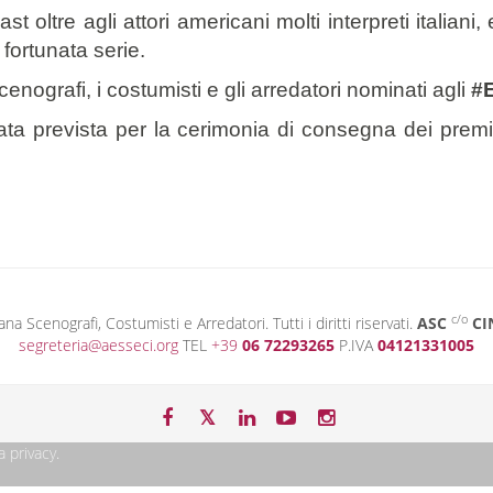
st oltre agli attori americani molti interpreti italian
 fortunata serie.
scenografi, i costumisti e gli arredatori nominati agli
#
ata prevista per la cerimonia di consegna dei premi
c/o
 Scenografi, Costumisti e Arredatori. Tutti i diritti riservati.
ASC
CI
segreteria@aesseci.org
TEL
+39
06 72293265
P.IVA
04121331005
a privacy
.