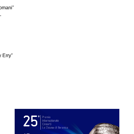
domani"
"
 Erry"